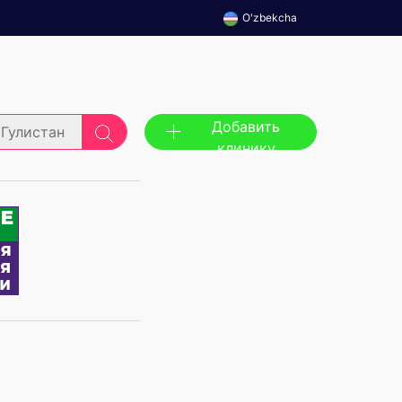
O'zbekcha
Добавить
Гулистан
клинику