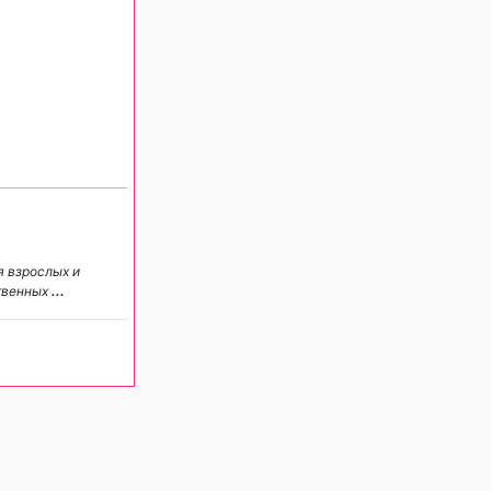
я взрослых и
ственных
...