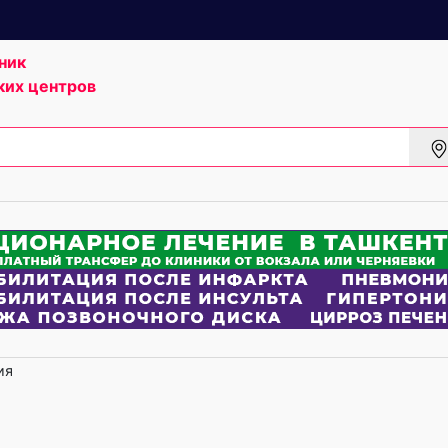
ник
ких центров
ия