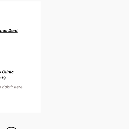
mos Dent
y Clinic
:19
 doktir kere