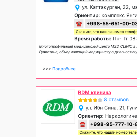
ул. Каттакурган, 22, м
Ориентир:
комплекс Янги
☎
+998-55-651-00-0
Скажите, что нашли номер телеф
Время работы:
Пн-Пт 08:0
Многопрофильный медицинский центр MSD CLINIC в 
Гулистане, объединяющий медицинскую диагностику,
>>>
Подробнее
RDM клиника
8 отзывов
ул. Ибн Сина, 21, Гул
Ориентир:
Наркологиче
☎
+998-95-777-10-
Скажите, что нашли номер тел