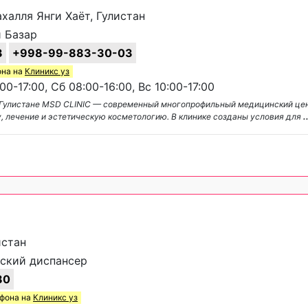
ахалля Янги Хаёт, Гулистан
 Базар
3
+998-99-883-30-03
она на
Клиникс уз
0-17:00, Сб 08:00-16:00, Вс 10:00-17:00
Гулистане MSD CLINIC — современный многопрофильный медицинский цен
 лечение и эстетическую косметологию. В клинике созданы условия для
.
истан
ский диспансер
80
ефона на
Клиникс уз