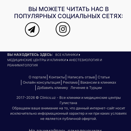
ВЫ МОЖЕТЕ ЧИТАТЬ НАС В
ПОПУЛЯРНЫХ СОЦИАЛЬНЫХ СЕТЯХ:
ВЫ НАХОДИТЕСЬ ЗДЕСЬ:
ВСЕ КЛИНИКИ
МЕДИЦИНСКИЕ ЦЕНТРЫ И КЛИНИКИ
АНЕСТЕЗИОЛОГИЯ И
РЕАНИМАТОЛОГИЯ
О портале
Контакты
Написать отзыв
Статьи
Онлайн консультация
Реклама
Вакансии в клиниках
Добавить клинику
Лечение в Турции
2017-2026 © Clinics.uz - Все клиники и медицинские центры
Гулистана
Обращаем ваше внимание на то, что данный интернет-сайт носит
исключительно информационный характер и ни при каких условиях
не является публичной офертой.
Не занимайтесь самолечением.