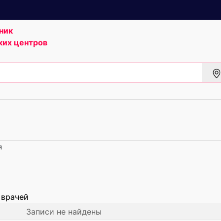
ник
ких центров
я
 врачей
Записи не найдены