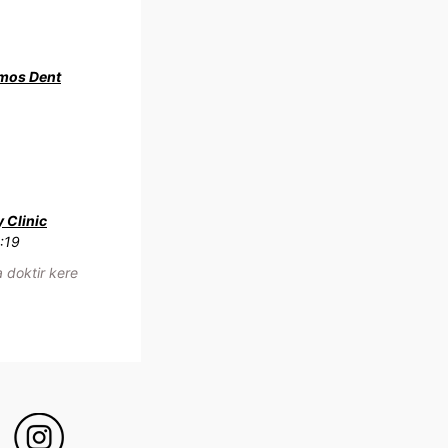
mos Dent
y Clinic
:19
 doktir kere