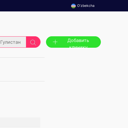
O'zbekcha
Добавить
Гулистан
клинику