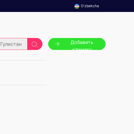
O'zbekcha
Добавить
Гулистан
клинику