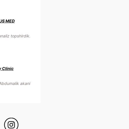
US MED
aliz topshirdik.
y Clinic
Abdumalik akani