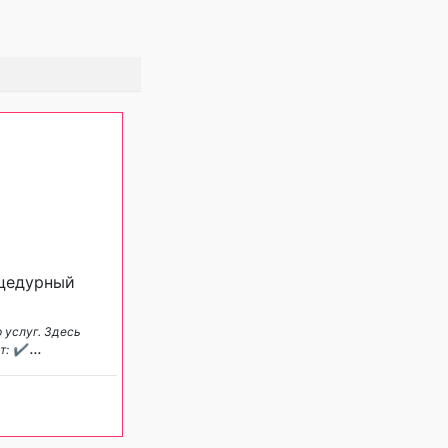
оцедурный
 услуг. Здесь
ют: ✔
...