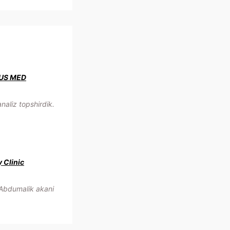
US MED
aliz topshirdik.
y Clinic
Abdumalik akani