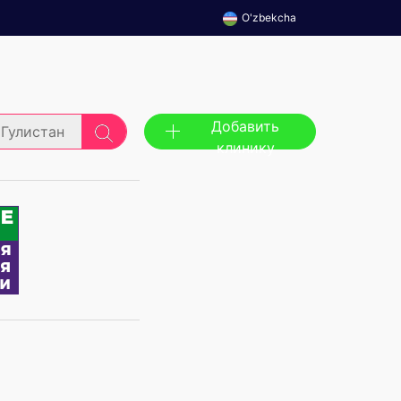
O'zbekcha
Добавить
Гулистан
клинику