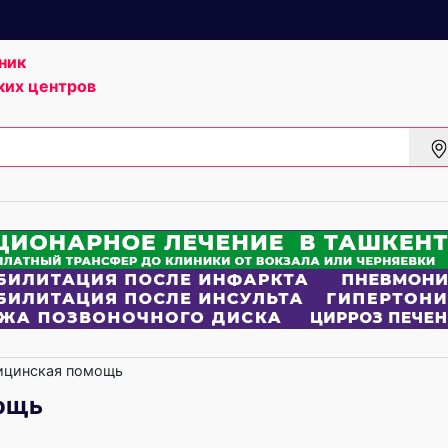
ник
ких центров
ицинская помощь
ощь