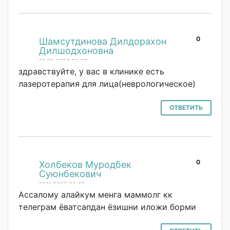
0
#
Шамсутдинова Дилдорахон
Дилшодхоновна
19.05.2026 05:08
здравствуйте, у вас в клинике есть
лазеротерапия для лица(неврологич
еское)
ОТВЕТИТЬ
0
#
Холбеков Муродбек
Суюнбекович
10.11.2025 06:47
Ассалому алайкум менга маммолг кк
телеграм ёватсапдан ёзишни иложи борми