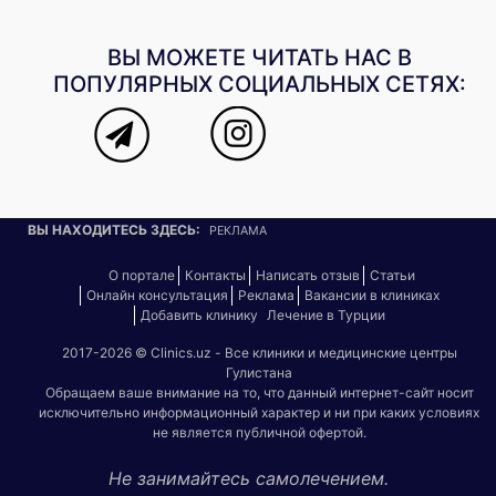
ВЫ МОЖЕТЕ ЧИТАТЬ НАС В
ПОПУЛЯРНЫХ СОЦИАЛЬНЫХ СЕТЯХ:
ВЫ НАХОДИТЕСЬ ЗДЕСЬ:
РЕКЛАМА
О портале
Контакты
Написать отзыв
Статьи
Онлайн консультация
Реклама
Вакансии в клиниках
Добавить клинику
Лечение в Турции
2017-2026 © Clinics.uz - Все клиники и медицинские центры
Гулистана
Обращаем ваше внимание на то, что данный интернет-сайт носит
исключительно информационный характер и ни при каких условиях
не является публичной офертой.
Не занимайтесь самолечением.