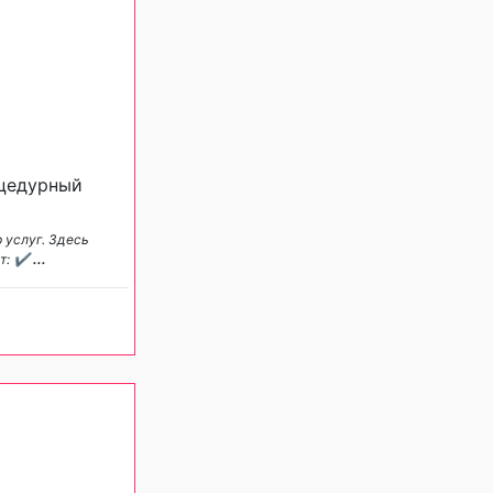
оцедурный
 услуг. Здесь
ют: ✔
...