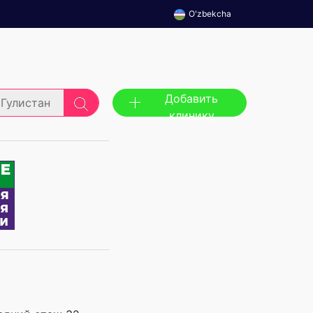
O'zbekcha
Добавить
Гулистан
клинику