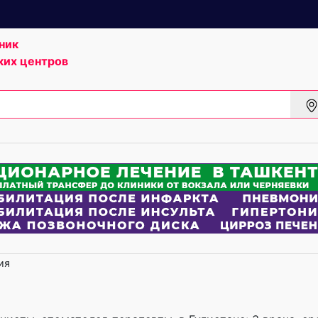
ник
ких центров
ия