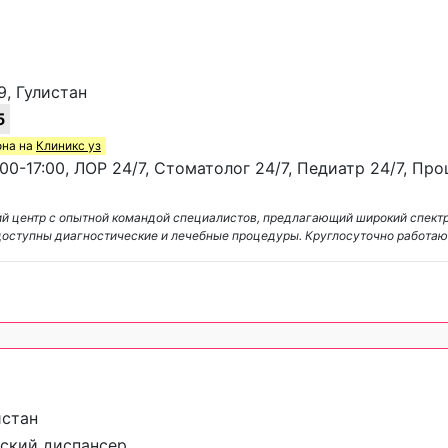
9, Гулистан
5
она на
Клиникс уз
00-17:00, ЛОР 24/7, Стоматолог 24/7, Педиатр 24/7, Пр
 центр с опытной командой специалистов, предлагающий широкий спектр
 доступны диагностические и лечебные процедуры. Круглосуточно работа
истан
ский диспансер