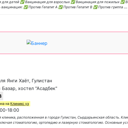
я для детей ✅ Вакцинация для взрослых ✅ Вакцинация для пожилых ✅ В
ь вакцинация: ✅ Против Гепатит A ✅ Против Гепатит B ✅ Против гриппа
...
лля Янги Хаёт, Гулистан
 Базар, хостел "Асадбек"
8
она на
Клиникс уз
00-18:00
я клиника, расположенная в городе Гулистан, Сырдарьинская область. Кли
включая стоматологию, ортопедию и лазерную стоматологию. Основные ус