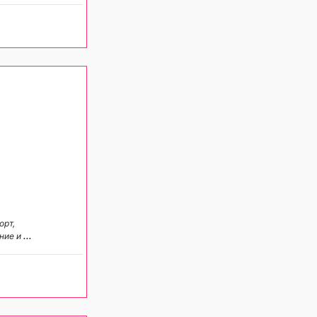
орт,
ание и
...