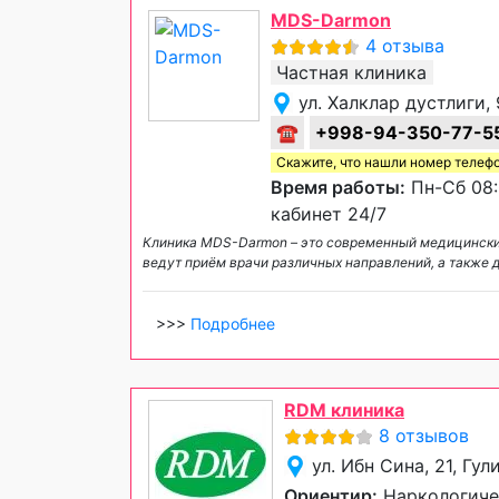
MDS-Darmon
4 отзыва
Частная клиника
ул. Халклар дустлиги, 
☎
+998-94-350-77-5
Скажите, что нашли номер телеф
Время работы:
Пн-Сб 08:
кабинет 24/7
Клиника MDS-Darmon – это современный медицинский
ведут приём врачи различных направлений, а также
>>>
Подробнее
RDM клиника
8 отзывов
ул. Ибн Сина, 21, Гул
Ориентир:
Наркологиче