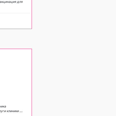
акцинация для
ника
луги клиники
...