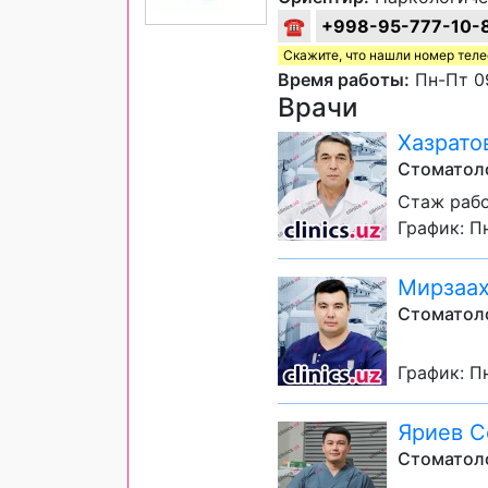
☎
+998-95-777-10-
Скажите, что нашли номер тел
Время работы:
Пн-Пт 09
Врачи
Хазрато
Стоматол
Стаж рабо
График: Пн
Мирзаа
Стоматол
График: Пн
Яриев С
Стоматол