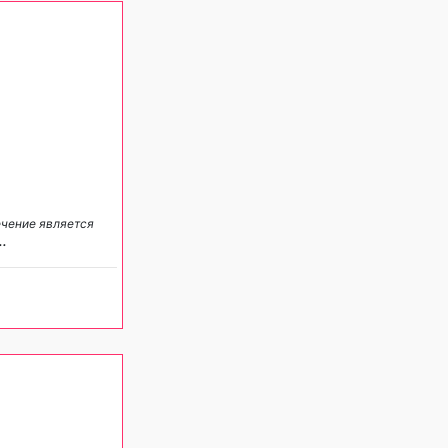
ечение является
..