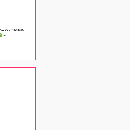
рудование для
 ✅
...