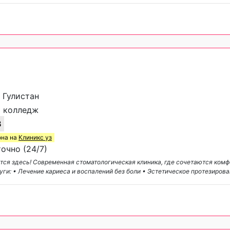
 Гулистан
 колледж
3
она на
Клиникс уз
очно (24/7)
тся здесь! Современная стоматологическая клиника, где сочетаются комф
ги: • Лечение кариеса и воспалений без боли • Эстетическое протезиров