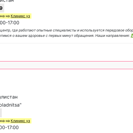
листан
9
она на
Клиникс уз
00-17:00
 центр, где работают опытные специалисты и используется передовое обо
ботимся о вашем здоровье с первых минут обращения. Наши направления:
Гулистан
ladnitsa"
3
она на
Клиникс уз
00-17:00