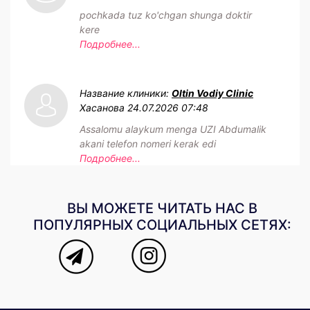
Последние отзывы и комментарии
Название клиники:
Marjon Olmos Dent
Азамат
31.07.2026 17:34
Гап йо ишиларга зор
Подробнее...
Название клиники:
HAYOT PLUS MED
Esonaliyeva
30.07.2026 08:13
Ikromova Madina gepatit Dga analiz
topshirdik. Javobini tg ha tashlab bering
Подробнее...
Название клиники:
Oltin Vodiy Clinic
Umida Sodikova
25.07.2026 12:19
pochkada tuz ko'chgan shunga doktir