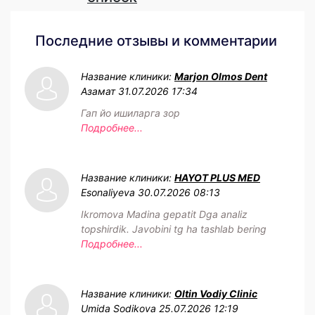
Аллергология
Альтернативная медицина
Анализы
Ангиология
Андрология
Анестезиология и
реаниматология
Бактериология
Бальнеотерапия
Вакцинация
Вакцина от коронавируса
ОТКРЫТЬ ВЕСЬ
СПИСОК