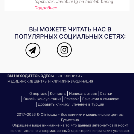
topshirdik. Javobini tg ha tashlab bering
Подробнее...
ВЫ МОЖЕТЕ ЧИТАТЬ НАС В
ПОПУЛЯРНЫХ СОЦИАЛЬНЫХ СЕТЯХ:
ВЫ НАХОДИТЕСЬ ЗДЕСЬ:
ВСЕ КЛИНИКИ
МЕДИЦИНСКИЕ ЦЕНТРЫ И КЛИНИКИ
ВАКЦИНАЦИЯ
О портале
Контакты
Написать отзыв
Статьи
Онлайн консультация
Реклама
Вакансии в клиниках
Добавить клинику
Лечение в Турции
2017-2026 © Clinics.uz - Все клиники и медицинские центры
Гулистана
Обращаем ваше внимание на то, что данный интернет-сайт носит
исключительно информационный характер и ни при каких условиях