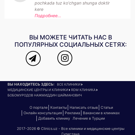
pochkada tuz ko'chgan shunga doktir
kere
Подробнее...
ВЫ МОЖЕТЕ ЧИТАТЬ НАС В
ПОПУЛЯРНЫХ СОЦИАЛЬНЫХ СЕТЯХ:
ВЫ НАХОДИТЕСЬ ЗДЕСЬ:
ВСЕ КЛИНИКИ
МЕДИЦИНСКИЕ ЦЕНТРЫ И КЛИНИКИ
RDM КЛИНИКА
БОБОМУРОДОВ НАЖМИДДИН ШАЙМАНОВИЧ
О портале
Контакты
Написать отзыв
Статьи
Онлайн консультация
Реклама
Вакансии в клиниках
Добавить клинику
Лечение в Турции
2017-2026 © Clinics.uz - Все клиники и медицинские центры
Гулистана