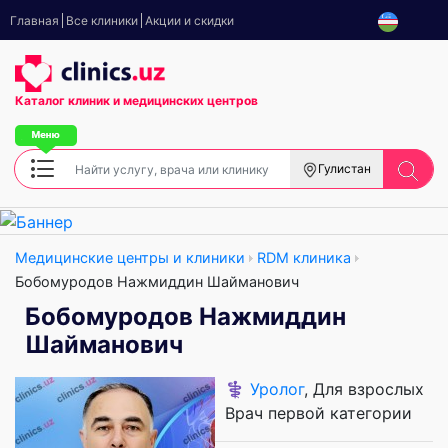
Главная
Все клиники
Акции и скидки
Каталог клиник
и медицинских центров
Гулистан
Медицинские центры и клиники
RDM клиника
Бобомуродов Нажмиддин Шайманович
Бобомуродов Нажмиддин
Шайманович
⚕️
Уролог
, Для взрослых
Врач первой категории