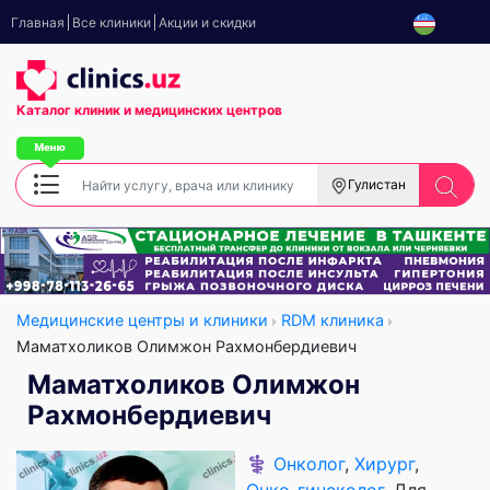
Главная
Все клиники
Акции и скидки
Каталог клиник
и медицинских центров
Гулистан
Медицинские центры и клиники
RDM клиника
Маматхоликов Олимжон Рахмонбердиевич
Маматхоликов Олимжон
Рахмонбердиевич
⚕️
Онколог
,
Хирург
,
Онко-гинеколог
, Для