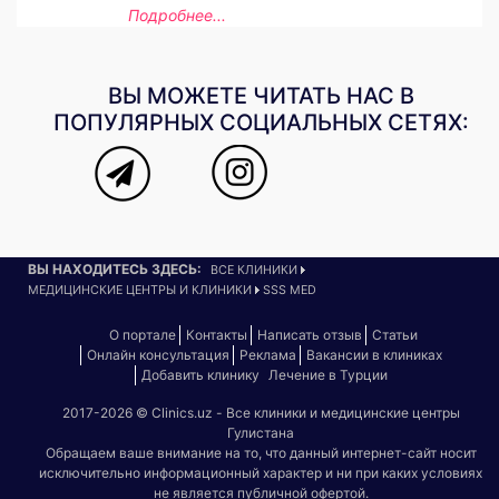
Подробнее...
ВЫ МОЖЕТЕ ЧИТАТЬ НАС В
ПОПУЛЯРНЫХ СОЦИАЛЬНЫХ СЕТЯХ:
ВЫ НАХОДИТЕСЬ ЗДЕСЬ:
ВСЕ КЛИНИКИ
МЕДИЦИНСКИЕ ЦЕНТРЫ И КЛИНИКИ
SSS MED
О портале
Контакты
Написать отзыв
Статьи
Онлайн консультация
Реклама
Вакансии в клиниках
Добавить клинику
Лечение в Турции
2017-2026 © Clinics.uz - Все клиники и медицинские центры
Гулистана
Обращаем ваше внимание на то, что данный интернет-сайт носит
исключительно информационный характер и ни при каких условиях
не является публичной офертой.