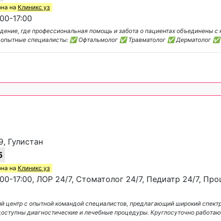
она на
Клиникс уз
00-17:00
ение, где профессиональная помощь и забота о пациентах объединены с
ют опытные специалисты: ✅ Офтальмолог ✅ Травматолог ✅ Дерматолог ✅
9, Гулистан
5
она на
Клиникс уз
00-17:00, ЛОР 24/7, Стоматолог 24/7, Педиатр 24/7, Пр
 центр с опытной командой специалистов, предлагающий широкий спектр
 доступны диагностические и лечебные процедуры. Круглосуточно работа