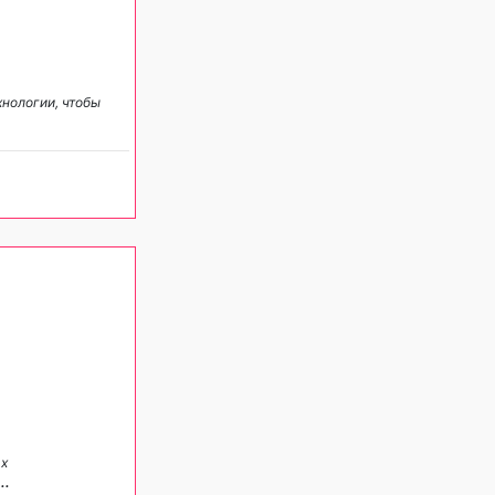
хнологии, чтобы
ах
...