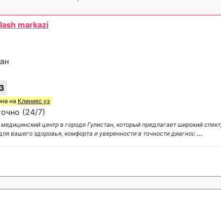
lash markazi
тан
3
она на
Клиникс уз
очно (24/7)
й медицинский центр в городе Гулистан, который предлагает широкий спек
 для вашего здоровья, комфорта и уверенности в точности диагнос
...