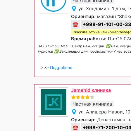
Частная клиника
ул. Хондамир, 1 дом, 
Ориентир:
магазин "Shoko
☎
+998-91-101-00-3
Скажите, что нашли номер телеф
Время работы:
Пн-Сб 07:
HAYOT PLUS MED - Центр Вакцинации. ✅ Вакцинаци
туристов ✅ Вакцинация для профилактики У нас ест
>>>
Подробнее
Jamshid клиника
Частная клиника
ул. Алишера Навои, 10
Ориентир:
Департамент н
☎
+998-71-200-10-0