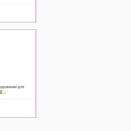
рудование для
 ✅
...