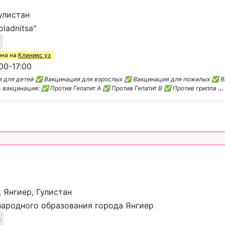
Гулистан
ladnitsa"
3
она на
Клиникс уз
00-17:00
я для детей ✅ Вакцинация для взрослых ✅ Вакцинация для пожилых ✅ В
ь вакцинация: ✅ Против Гепатит A ✅ Против Гепатит B ✅ Против гриппа
...
, Янгиер, Гулистан
ародного образования города Янгиер
3