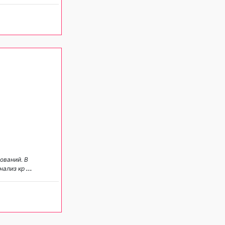
ований. В
нализ кр
...