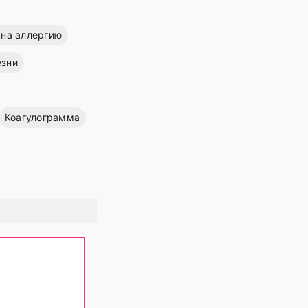
 на аллергию
езни
Коагулограмма