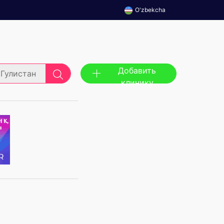
O'zbekcha
Добавить
Гулистан
клинику