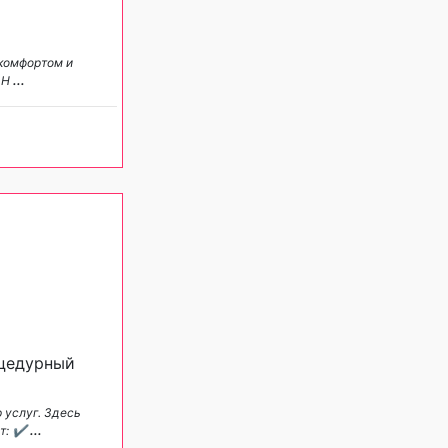
 комфортом и
 Н
...
оцедурный
 услуг. Здесь
ют: ✔
...