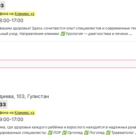
03
ефона на
Клиникс уз
:00-17:00
о вашем здоровье! Здесь сочетаются опыт специалистов и современные те
ьный уход. Направления клиники: ✅ Урология — диагностика и лечени
...
диева, 103, Гулистан
33
ефона на
Клиникс уз
:00-17:00
ка, где здоровье каждого ребёнка и взрослого находится в надежных рук
фицированные специалисты: ✅ ЛОР ✅ Ортопед ✅ Логопед ✅ Травматолог