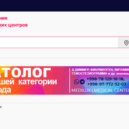
ник
ких центров
и