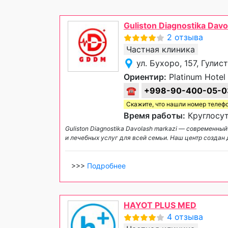
Guliston Diagnostika Davo
2 отзыва
Частная клиника
ул. Бухоро, 157, Гулис
Ориентир:
Platinum Hotel
☎
+998-90-400-05-0
Скажите, что нашли номер телеф
Время работы:
Круглосут
Guliston Diagnostika Davolash markazi — современны
и лечебных услуг для всей семьи. Наш центр создан
>>>
Подробнее
HAYOT PLUS MED
4 отзыва